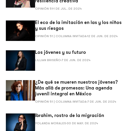
resiliencia creativa
OPINIÓN 51
1 DE JUL. DE 2024
El eco de la imitación en las y los niños
y sus riesgos
OPINIÓN 51 | COLUMNA INVITADA
12 DE JUN. DE 2024
Los jóvenes y su futuro
LILLIAN BRISEÑO
7 DE JUN. DE 2024
¿De qué se mueren nuestros jóvenes?
Más allá de promesas: Una agenda
juvenil integral en México
OPINIÓN 51 | COLUMNA INVITADA
7 DE JUN. DE 2024
Ibrahim, rostro de la migración
YOLANDA MORALES
30 DE MAY. DE 2024