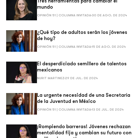
Tres herramientas para cambiar el
mundo
OPINIÓN 51 | COLUMNA INVITADA
30 DE AGO. DE 2024
¿Qué tipo de adultos serán los jóvenes
de hoy?
OPINIÓN 51 | COLUMNA INVITADA
15 DE AGO. DE 2024
El desperdiciado semillero de talentos
mexicanos
NURIT MARTINEZ
29 DE JUL. DE 2024
La urgente necesidad de una Secretaría
de la Juventud en México
OPINIÓN 51 | COLUMNA INVITADA
13 DE JUL. DE 2024
¡Rompiendo barreras! Jóvenes rechazan
mentalidad fija y cambian su futuro con