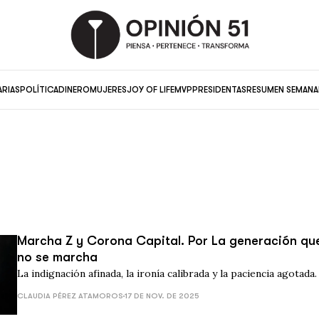
ARIAS
POLÍTICA
DINERO
MUJERES
JOY OF LIFE
MVP
PRESIDENTAS
RESUMEN SEMANA
Marcha Z y Corona Capital. Por La generación qu
no se marcha
La indignación afinada, la ironía calibrada y la paciencia agotada.
CLAUDIA PÉREZ ATAMOROS
17 DE NOV. DE 2025