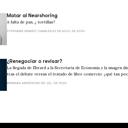
Matar al Nearshoring
A falta de pan, ¿ tortillas?
STEPHANIE HENARO CANALES
22 DE AGO. DE 2024
¿Renegociar o revisar?
La llegada de Ebrard a la Secretaría de Economía y la imagen d
tras el debate versus el tratado de libre comercio: ¿qué tan po
importarnos el futuro de nuestra principal fuente de ingresos?
BÁRBARA ANDERSON
1 DE JUL. DE 2024