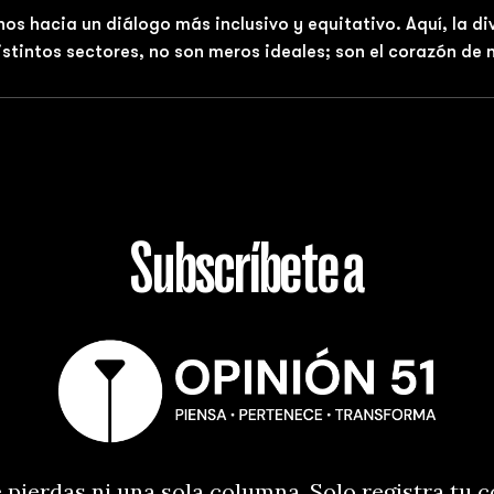
nos hacia un diálogo más inclusivo y equitativo. Aquí, la d
distintos sectores, no son meros ideales; son el corazón de
Subscríbete a
 pierdas ni una sola columna. Solo registra tu 