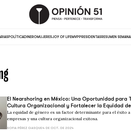
ARIAS
POLÍTICA
DINERO
MUJERES
JOY OF LIFE
MVP
PRESIDENTAS
RESUMEN SEMANA
ng
El Nearshoring en México: Una Oportunidad para 
Cultura Organizacional y Fortalecer la Equidad d
La equidad de género es un factor determinante para el éxito a 
empresas y una cultura organizacional exitosa.
SOFIA PÉREZ GASQUE
4 DE OCT. DE 2024