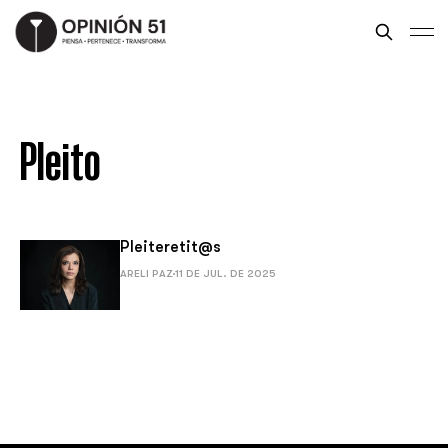
Pleito
Pleiteretit@s
ARELI PAZ
11 DE JUL. DE 2025