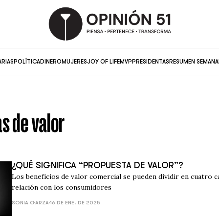
ARIAS
POLÍTICA
DINERO
MUJERES
JOY OF LIFE
MVP
PRESIDENTAS
RESUMEN SEMANA
s de valor
¿QUÉ SIGNIFICA “PROPUESTA DE VALOR”?
Los beneficios de valor comercial se pueden dividir en cuatro 
relación con los consumidores
SONIA GARZA
16 DE ENE. DE 2025