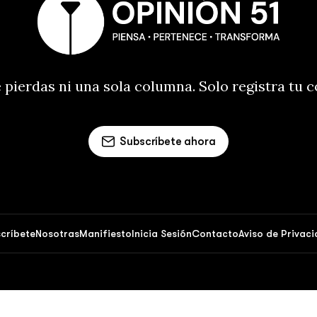
 pierdas ni una sola columna. Solo registra tu 
Subscríbete ahora
críbete
Nosotras
Manifiesto
Inicia Sesión
Contacto
Aviso de Privac
Opinión 51 © 2026. Powered by
Ghost