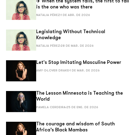
✈️ When the system fails, the first to fall
is the one who was there
NATALIA PÉREZ
1 DE ABR. DE 2026
Legislating Without Technical
Knowledge
NATALIA PÉREZ
28 DE MAR. DE 2026
Let's Stop Imitating Masculine Power
AMY GLOVER DRAKE
1 DE MAR. DE 2026
The Lesson Minnesota is Teaching the
World
PAMELA CERDEIRA
25 DE ENE. DE 2026
The courage and wisdom of South
Africa’s Black Mambas