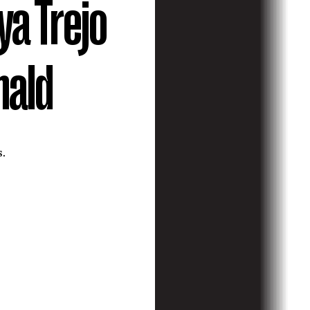
ya Trejo
nald
s.