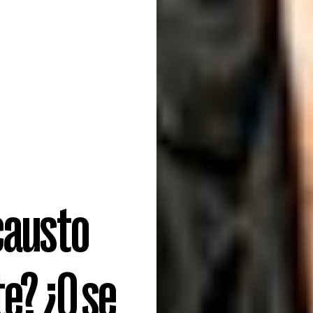
causto
te? ¿O se