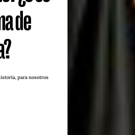
ma de
a?
istoria, para nosotros