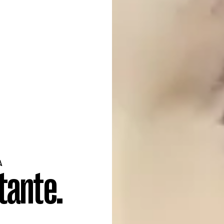
A
tante.