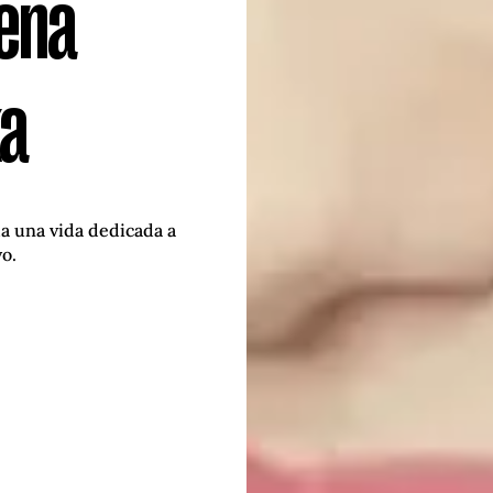
lena
ka
da una vida dedicada a
vo.