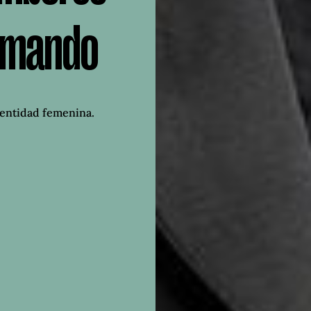
emando
dentidad femenina.