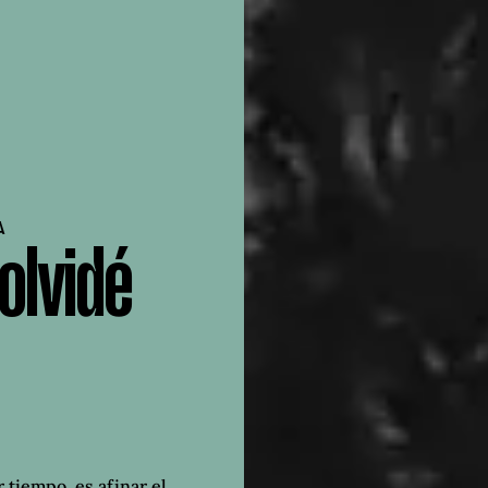
A
olvidé
tiempo, es afinar el