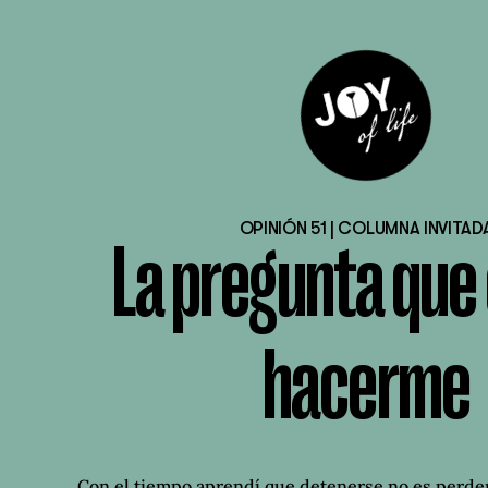
OPINIÓN 51 | COLUMNA INVITAD
La pregunta que 
hacerme
Con el tiempo aprendí que detenerse no es perder 