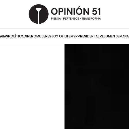
ARIAS
POLÍTICA
DINERO
MUJERES
JOY OF LIFE
MVP
PRESIDENTAS
RESUMEN SEMANA