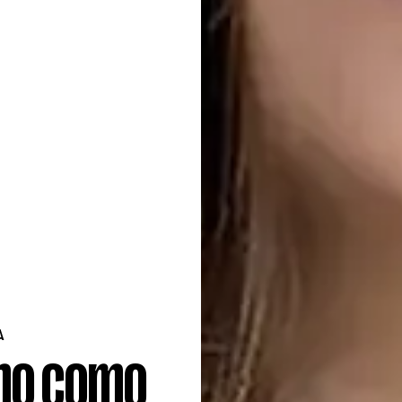
A
 no como