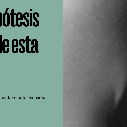
pótesis
de esta
cial. Es la tarea base.