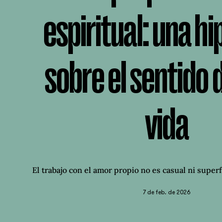
espiritual: una hi
sobre el sentido 
vida
El trabajo con el amor propio no es casual ni superfi
7 de feb. de 2026