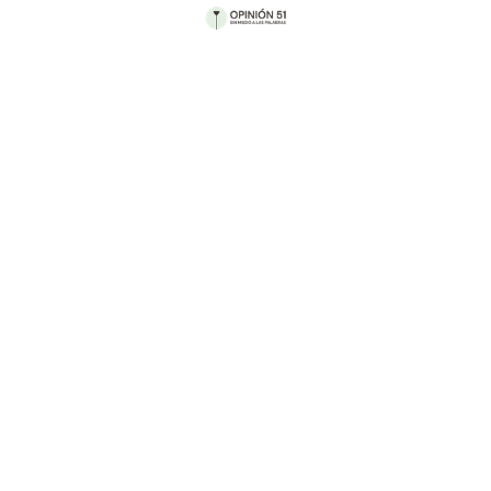
Por Ryma Sheermohammadi
🎧 Audiocolumna
0:00
/
11:46
1×
Durante el último año, hemos sido testigos de
protestas sin precedentes en la historia de las
luchas sociales y políticas de Irán cuyo lema era
"Mujer, vida, libertad". Un movimiento definido
por los iraníes como revuelta femenina y como tal,