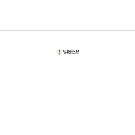
Por Marilú Acosta
¿El ser humano es bueno o malo por naturaleza?
Immanuel Kant (Prusia, 1724 — 1804) contradice la
tradición del bien y el mal como fuerzas opuestas
e iguales que luchan constantemente, al