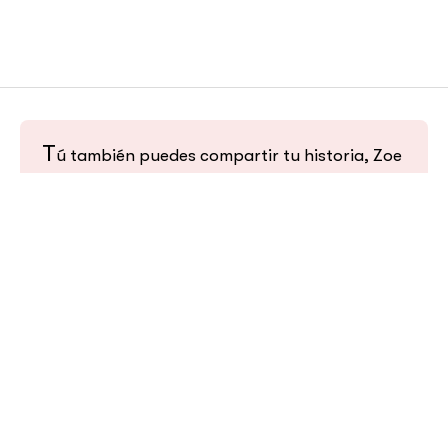
T
ú también puedes compartir tu historia, Zoe 
te escucha.
Cuéntala aquí
Audiocolumna
0:00
/
1:24
1×
Mi nombre es Norma, tuve cáncer de mamá en el