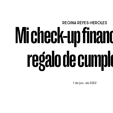
REGINA REYES-HEROLES
Mi check-up financ
regalo de cump
1 de jun. de 2022