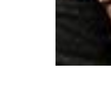
This post is for paying subscribers only
Subscribe now