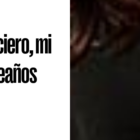
iero, mi
leaños