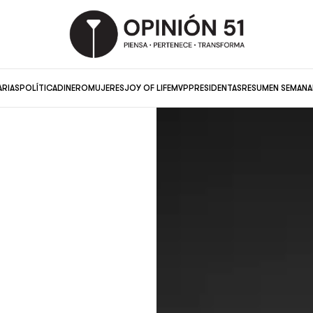
ARIAS
POLÍTICA
DINERO
MUJERES
JOY OF LIFE
MVP
PRESIDENTAS
RESUMEN SEMANA