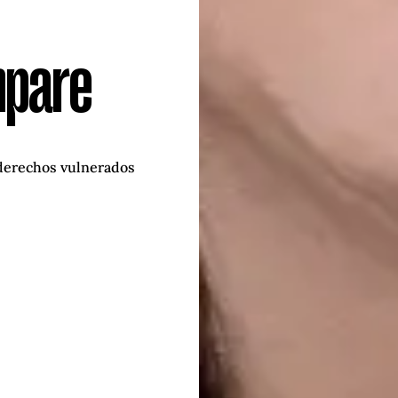
mpare
 derechos vulnerados