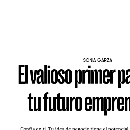
SONIA GARZA
El valioso primer p
tu futuro empre
Confía en ti. Tu idea de negocio tiene el potencial