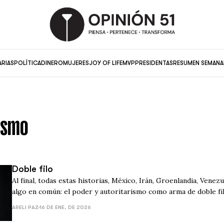
ARIAS
POLÍTICA
DINERO
MUJERES
JOY OF LIFE
MVP
PRESIDENTAS
RESUMEN SEMANA
ismo
Doble filo
Al final, todas estas historias, México, Irán, Groenlandia, Venezuela y Ucrania, tienen
algo en común: el poder y autoritarismo como arma de doble f
ARELI PAZ
16 DE ENE. DE 2026