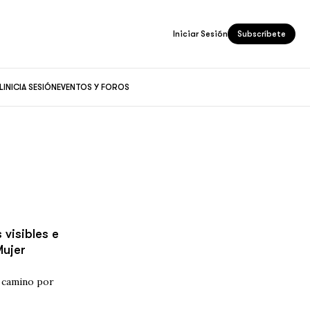
Iniciar Sesión
Subscríbete
L
INICIA SESIÓN
EVENTOS Y FOROS
visibles e
Mujer
y camino por