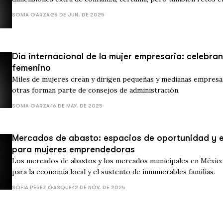
gestión operativa.
SONIA GARZA
26 DE JUN. DE 2025
Día internacional de la mujer empresaria: celebran
femenino
Miles de mujeres crean y dirigen pequeñas y medianas empresa
otras forman parte de consejos de administración.
SONIA GARZA
16 DE MAY. DE 2025
Mercados de abasto: espacios de oportunidad y
para mujeres emprendedoras
Los mercados de abastos y los mercados municipales en Méxic
para la economía local y el sustento de innumerables familias.
SOFIA PÉREZ GASQUE
12 DE NOV. DE 2024