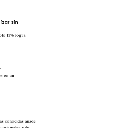
izar sin
olo 13% logra
r
se en un
as conocidas añade
emocionales y de