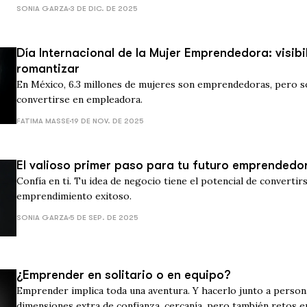
SONIA GARZA
3 DE DIC. DE 2025
Día Internacional de la Mujer Emprendedora: visibil
romantizar
En México, 6.3 millones de mujeres son emprendedoras, pero s
convertirse en empleadora.
FATIMA MASSE
19 DE NOV. DE 2025
El valioso primer paso para tu futuro emprendedo
Confía en ti. Tu idea de negocio tiene el potencial de convertir
emprendimiento exitoso.
SONIA GARZA
5 DE SEP. DE 2025
¿Emprender en solitario o en equipo?
Emprender implica toda una aventura. Y hacerlo junto a person
dimensiones extra de confianza, cercanía, pero también retos 