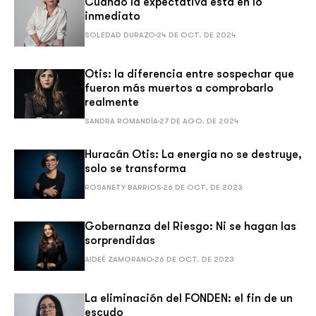
Cuando la expectativa está en lo
inmediato
SOLEDAD DURAZO
24 DE OCT. DE 2024
Otis: la diferencia entre sospechar que
fueron más muertos a comprobarlo
realmente
SANDRA ROMANDÍA
27 DE AGO. DE 2024
Huracán Otis: La energía no se destruye,
solo se transforma
ROSANETY BARRIOS
26 DE OCT. DE 2023
Gobernanza del Riesgo: Ni se hagan las
sorprendidas
AIDEÉ ZAMORANO
26 DE OCT. DE 2023
La eliminación del FONDEN: el fin de un
escudo