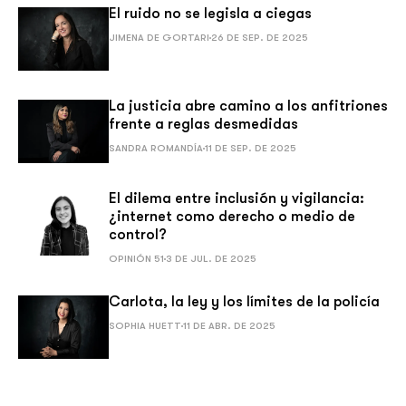
El ruido no se legisla a ciegas
JIMENA DE GORTARI
26 DE SEP. DE 2025
La justicia abre camino a los anfitriones
frente a reglas desmedidas
SANDRA ROMANDÍA
11 DE SEP. DE 2025
El dilema entre inclusión y vigilancia:
¿internet como derecho o medio de
control?
OPINIÓN 51
3 DE JUL. DE 2025
Carlota, la ley y los límites de la policía
SOPHIA HUETT
11 DE ABR. DE 2025