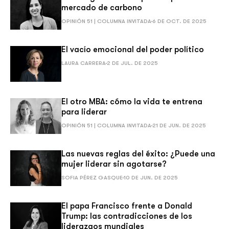
mercado de carbono
OPINIÓN 51 | COLUMNA INVITADA
6 DE OCT. DE 2025
El vacío emocional del poder político
LAURA CARRERA
2 DE JUL. DE 2025
El otro MBA: cómo la vida te entrena
para liderar
OPINIÓN 51 | COLUMNA INVITADA
21 DE JUN. DE 2025
Las nuevas reglas del éxito: ¿Puede una
mujer liderar sin agotarse?
SOFIA PÉREZ GASQUE
10 DE JUN. DE 2025
El papa Francisco frente a Donald
Trump: las contradicciones de los
liderazgos mundiales