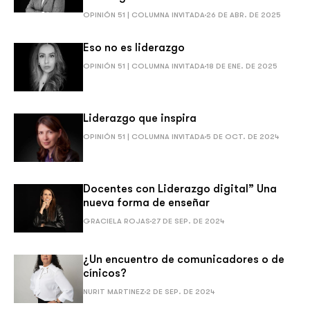
OPINIÓN 51 | COLUMNA INVITADA
26 DE ABR. DE 2025
Eso no es liderazgo
OPINIÓN 51 | COLUMNA INVITADA
18 DE ENE. DE 2025
Liderazgo que inspira
OPINIÓN 51 | COLUMNA INVITADA
5 DE OCT. DE 2024
Docentes con Liderazgo digital” Una
nueva forma de enseñar
GRACIELA ROJAS
27 DE SEP. DE 2024
¿Un encuentro de comunicadores o de
cínicos?
NURIT MARTINEZ
2 DE SEP. DE 2024