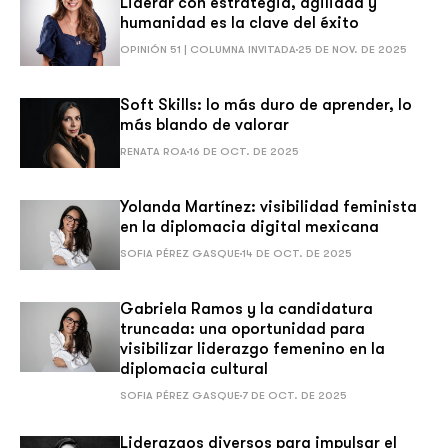
Liderar con estrategia, agilidad y
humanidad es la clave del éxito
OPINIÓN 51 | COLUMNA INVITADA
25 DE NOV. DE 2025
Soft Skills: lo más duro de aprender, lo
más blando de valorar
RENATA ROA
16 DE OCT. DE 2025
Yolanda Martínez: visibilidad feminista
en la diplomacia digital mexicana
SOFIA PÉREZ GASQUE
14 DE OCT. DE 2025
Gabriela Ramos y la candidatura
truncada: una oportunidad para
visibilizar liderazgo femenino en la
diplomacia cultural
SOFIA PÉREZ GASQUE
7 DE OCT. DE 2025
Liderazgos diversos para impulsar el