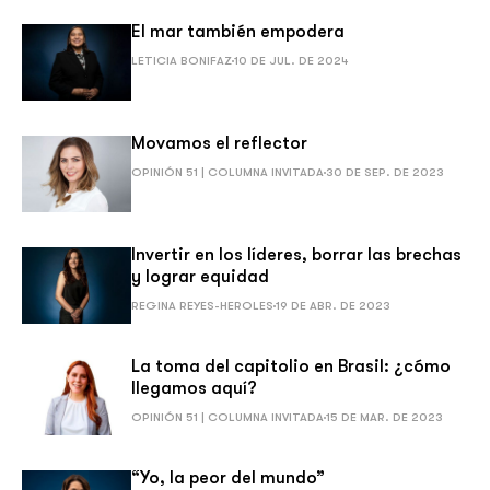
El mar también empodera
LETICIA BONIFAZ
10 DE JUL. DE 2024
Movamos el reflector
OPINIÓN 51 | COLUMNA INVITADA
30 DE SEP. DE 2023
Invertir en los líderes, borrar las brechas
y lograr equidad
REGINA REYES-HEROLES
19 DE ABR. DE 2023
La toma del capitolio en Brasil: ¿cómo
llegamos aquí?
OPINIÓN 51 | COLUMNA INVITADA
15 DE MAR. DE 2023
“Yo, la peor del mundo”