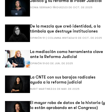
Jalisco y su reforma al Poder Judicial
SONIA SERRANO ÍÑIGUEZ
23 DE OCT. DE 2025
De la mezcla que creó identidad, a la
tómbola que destruye instituciones
OPINIÓN 51 | COLUMNA INVITADA
13 DE OCT. DE 2025
La mediación como herramienta clave
ante la Reforma Judicial
OPINIÓN 51
30 DE JUN. DE 2025
La CNTE con sus barajas radicales
ayuda a la reforma judicial
NURIT MARTINEZ
26 DE MAY. DE 2025
El mayor robo de datos de la historia (y
lo están aprobando en el Congreso)