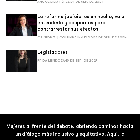
ANA CECILIA PÉREZ
24 DE SEP. DE 2024
La reforma judicial es un hecho, vale
entenderla y ocuparnos para
contrarrestar sus efectos
OPINIÓN 51 | COLUMNA INVITADA
23 DE SEP. DE 2024
Legisladores
FRIDA MENDOZA
19 DE SEP. DE 2024
Mujeres al frente del debate, abriendo caminos hacia
un diálogo más inclusivo y equitativo. Aquí, la