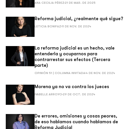
ANA CECILIA PÉREZ
21 DE MAR. DE 2025
Reforma judicial, ¿realmente qué sigue?
LETICIA BONIFAZ
11 DE NOV. DE 2024
La reforma judicial es un hecho, vale
entenderla y ocuparnos para
contrarrestar sus efectos (Tercera
parte)
OPINIÓN 51 | COLUMNA INVITADA
4 DE NOV. DE 2024
Morena ya no va contra los jueces
IVABELLE ARROYO
29 DE OCT. DE 2024
De errores, omisiones y cosas peores,
de eso hablamos cuando hablamos de
Reforma Judicial