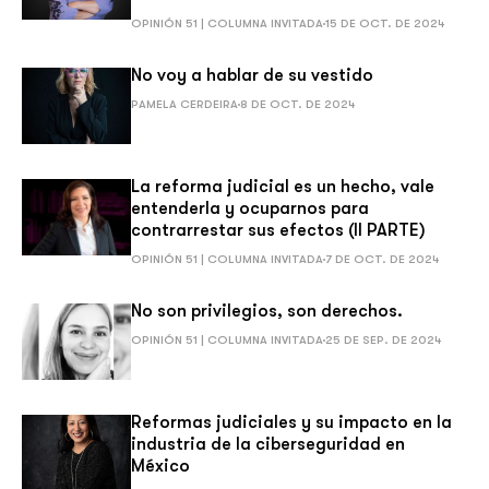
OPINIÓN 51 | COLUMNA INVITADA
15 DE OCT. DE 2024
No voy a hablar de su vestido
PAMELA CERDEIRA
8 DE OCT. DE 2024
La reforma judicial es un hecho, vale
entenderla y ocuparnos para
contrarrestar sus efectos (II PARTE)
OPINIÓN 51 | COLUMNA INVITADA
7 DE OCT. DE 2024
No son privilegios, son derechos.
OPINIÓN 51 | COLUMNA INVITADA
25 DE SEP. DE 2024
Reformas judiciales y su impacto en la
industria de la ciberseguridad en
México