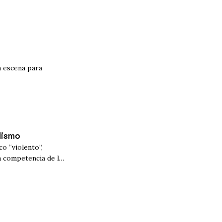
a escena para
dismo
o “violento”,
a competencia de las