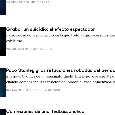
OPINIÓN 51
15 DE JUN. DE 2023
Grabar un suicidio: el efecto espectador
La sociedad del espectáculo en la que todo lo que ocurre es un
exhibirse.
VALERIA VILLA
12 DE JUN. DE 2023
Paco Stanley y las refacciones robadas del perio
El Show: Crónica de un asesinato duele. Duele porque ese Méxic
cuando comenzaba la transición del poder, cuando comenzaba l
televisoras, debe ser una lección.
SUSANA MOSCATEL
9 DE JUN. DE 2023
Confesiones de una TedLassohólica