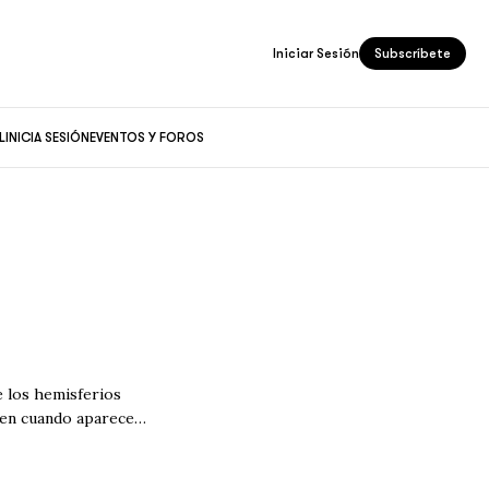
Iniciar Sesión
Subscríbete
L
INICIA SESIÓN
EVENTOS Y FOROS
 los hemisferios
 en cuando aparecen