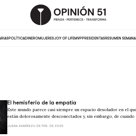
ARIAS
POLÍTICA
DINERO
MUJERES
JOY OF LIFE
MVP
PRESIDENTAS
RESUMEN SEMANA
El hemisferio de la empatía
Este mundo parece casi siempre un espacio desolador en el que
están dolorosamente desconectados y, sin embargo, de cuando
también Luccas y Bárbaras
JUANA RAMÍREZ
4 DE FEB. DE 2025