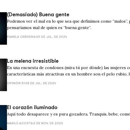
(Demasiado) Buena gente
Podemos ver el mal en lo que sea que definimos como “malos”,
pensaríamos mal de quien es “buena gente”.
PAMELA CERDEIRA
30 DE JUL. DE 2024
La melena irresistible
En una encuesta de condones (mira tú por dónde) las mujeres c
características más atractivas en un hombre son el pelo rubio, l
acento interesante.
OPINIÓN 51
28 DE JUL. DE 2024
El corazón iluminado
Aquí todo desaparece y es pura gozadera. Tranquis, bebe, come,
MARILÚ ACOSTA
2 DE NOV. DE 2023