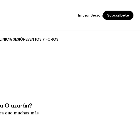
Iniciar Sesión
Subscríbete
L
INICIA SESIÓN
EVENTOS Y FOROS
la Olazarán?
ara que muchas más