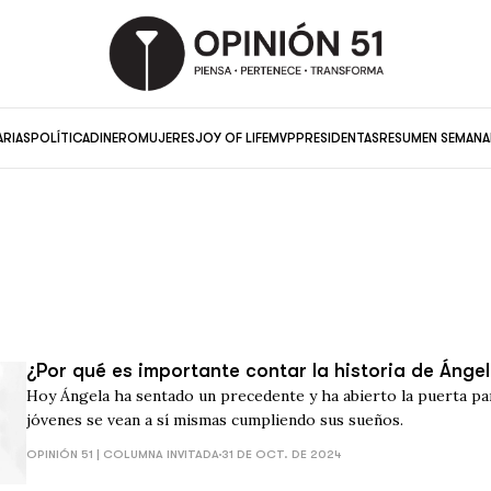
ARIAS
POLÍTICA
DINERO
MUJERES
JOY OF LIFE
MVP
PRESIDENTAS
RESUMEN SEMANA
¿Por qué es importante contar la historia de Ánge
Hoy Ángela ha sentado un precedente y ha abierto la puerta p
jóvenes se vean a sí mismas cumpliendo sus sueños.
OPINIÓN 51 | COLUMNA INVITADA
31 DE OCT. DE 2024