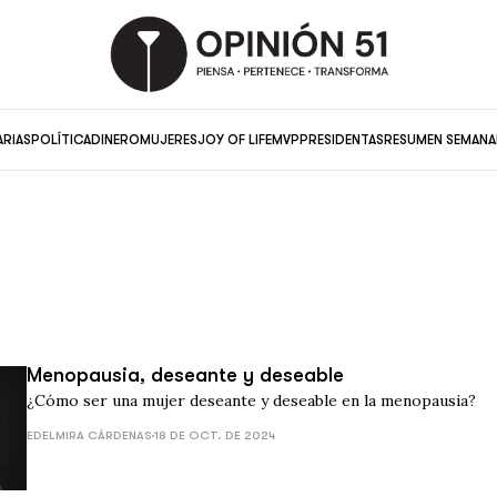
ARIAS
POLÍTICA
DINERO
MUJERES
JOY OF LIFE
MVP
PRESIDENTAS
RESUMEN SEMANA
Menopausia, deseante y deseable
¿Cómo ser una mujer deseante y deseable en la menopausia?
EDELMIRA CÁRDENAS
18 DE OCT. DE 2024