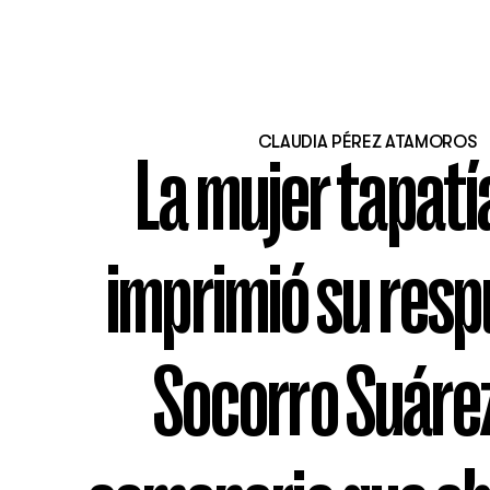
CLAUDIA PÉREZ ATAMOROS
La mujer tapatí
imprimió su resp
Socorro Suárez