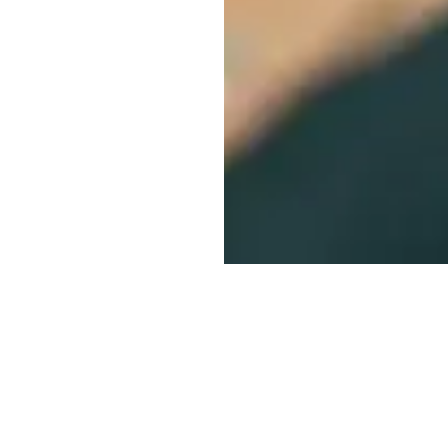
a Pérez Atamoros