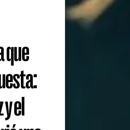
a que
uesta:
 y el