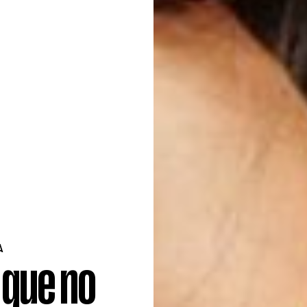
A
 que no