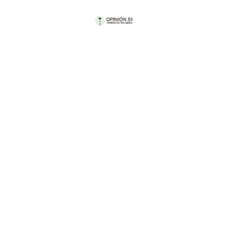
Por Fátima Masse
Imagina un anuncio que diga…
Se solicita una persona para ocupar la Dirección
de Operaciones con los siguientes requisitos y
responsabilidades:
Contar con destrezas diversas que van desde
cocinar hasta primeros auxilios, pasando por
logística y entretenimiento. No es necesario