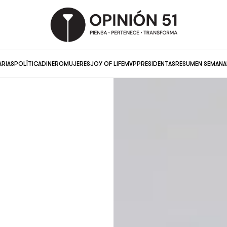
ARIAS
POLÍTICA
DINERO
MUJERES
JOY OF LIFE
MVP
PRESIDENTAS
RESUMEN SEMANA