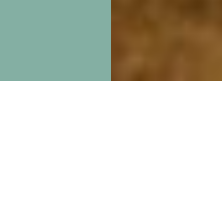
 de Gortari
dad de México. Los recuerdos de mi infancia recor
que, las casas de los abuelos o el colegio. Algunas d