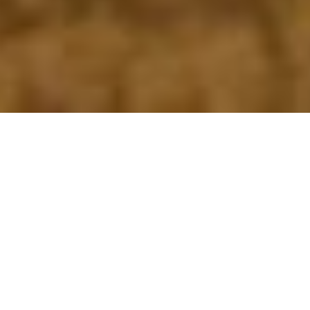
ren lugares como
e estas imágenes