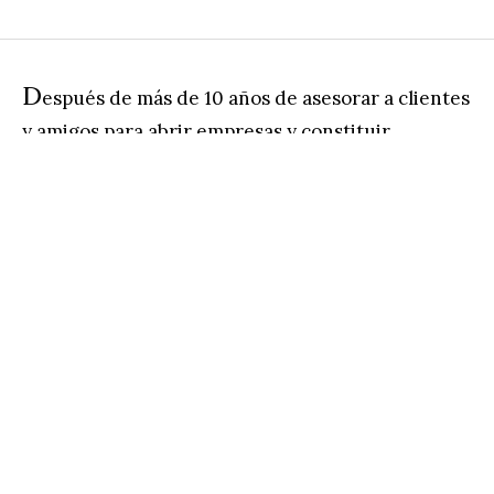
D
espués de más de 10 años de asesorar a clientes
y amigos para abrir empresas y constituir
sociedades en México, me he topado con todo
tipo de escenarios, por eso hoy quiero darles
estos consejos para que la próxima vez que
piensen en abrir un negocio puedan estar mejor
informados.
“Es más fácil divorciarse que disolver una
sociedad”
Esta es una de las frases que más he repetido en
mis juntas cuando llegan dos personas, que
suelen ser amigos, novios, familia, y me aseguran