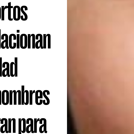
ortos
lacionan
dad
 hombres
ran para