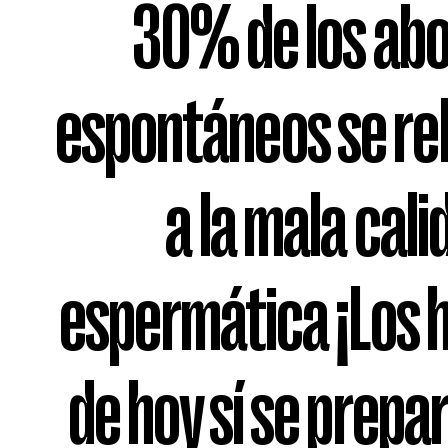
30% de los ab
espontáneos se re
a la mala cali
espermática ¡Los
de hoy sí se prepa