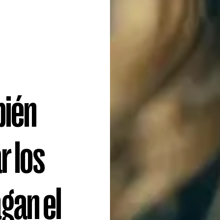
bién
r los
gan el