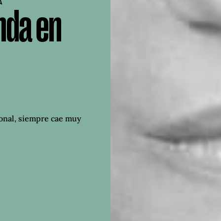
A
nda en
onal, siempre cae muy