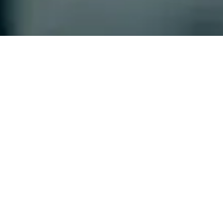
a a su mesa
amante:
l salitre cure
el Tequila de