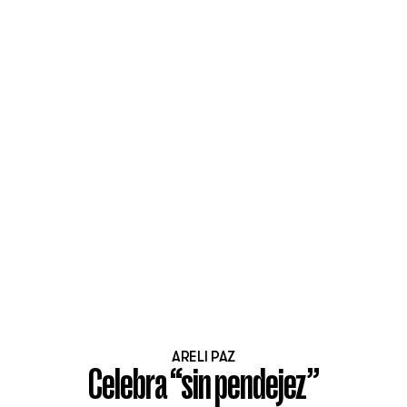
ARELI PAZ
Celebra “sin pendejez”