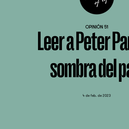
OPINIÓN 51
Leer a Peter Pan
sombra del p
4 de feb. de 2023