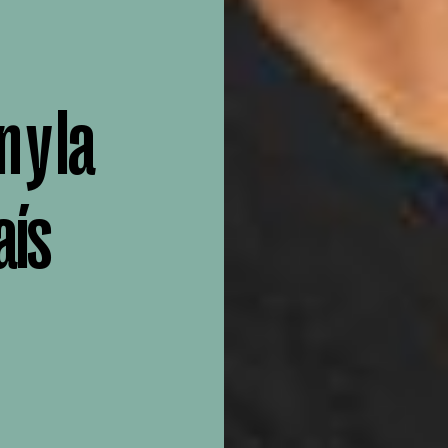
 y la
aís