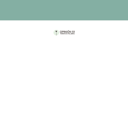
Por Fátima Masse
En estos días fui a visitar a mi abuelo y a los
familiares que tengo en Mexicali.
“¡Te va a tocar muchísimo calor!” Me dijo mi tía
cachanilla cuando le conté mis planes. “Me
imagino” Le contesté, recordando las