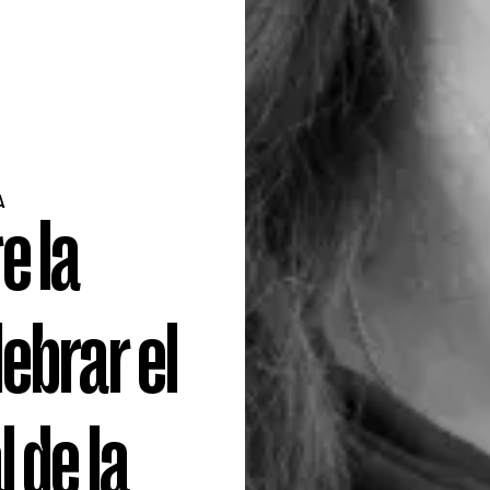
A
e la
ebrar el
 de la