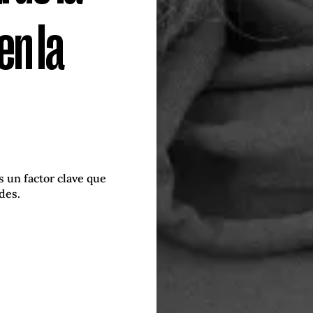
en la
s un factor clave que
des.