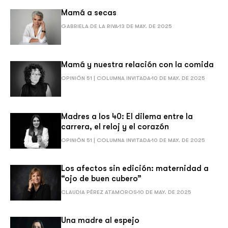
Mamá a secas
GABRIELA DE LA RIVA
13 DE MAY. DE 2025
Mamá y nuestra relación con la comida
OPINIÓN 51 | COLUMNA INVITADA
10 DE MAY. DE 2025
Madres a los 40: El dilema entre la
carrera, el reloj y el corazón
OPINIÓN 51 | COLUMNA INVITADA
10 DE MAY. DE 2025
Los afectos sin edición: maternidad a
“ojo de buen cubero”
CLAUDIA PÉREZ ATAMOROS
10 DE MAY. DE 2025
Una madre al espejo